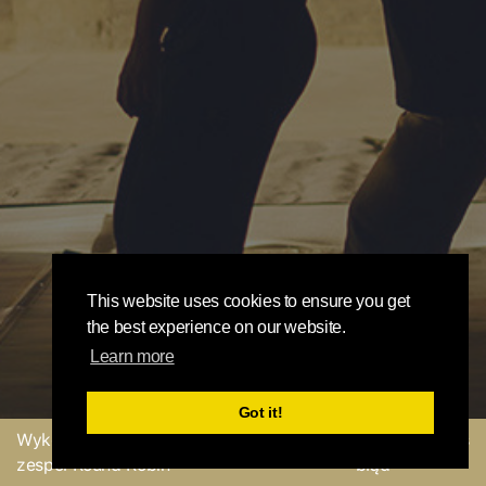
This website uses cookies to ensure you get
the best experience on our website.
Learn more
Got it!
Wykonane z
przez
Wyślij opinię lub zgłoś
zespół Round Robin
błąd