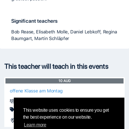
Significant teachers
Bob Rease, Elisabeth Molle, Daniel Lebkoff, Regina
Baumgart, Martin Schläpfer
This teacher will teach in this events
10
AUG
offene Klasse am Montag
Collaud Patrick, Peter Aerni, Tinu Hettich
Class
This website uses cookies to ensure you get
the best experience on our website.
FreiForm
Bern, Switzerland
Learn more