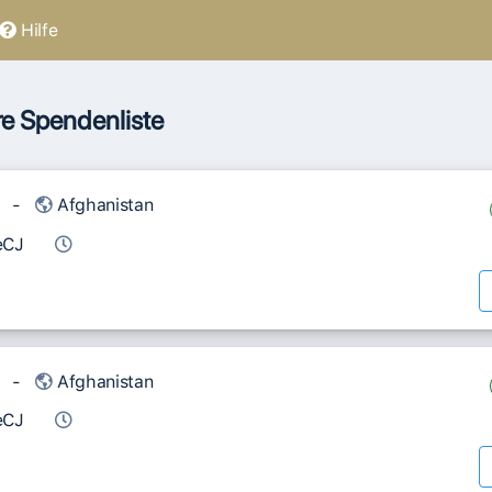
Hilfe
e Spendenliste
-
Afghanistan
eCJ
-
Afghanistan
eCJ