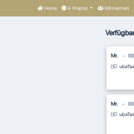
Home
A Propos
Mitmachen
Verfügbar
Mr.
-
ubaTa
Mr.
-
ubaTa