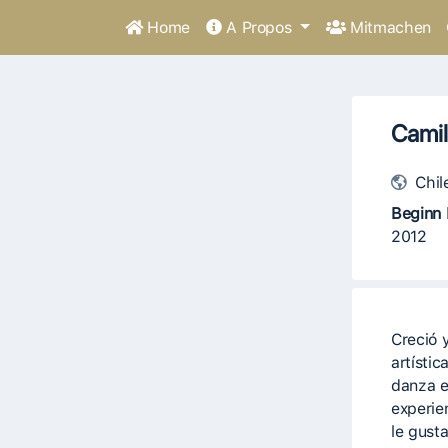
Home
A Propos
Mitmachen
Camil
Chil
Beginn 
2012
Creció y
artístic
danza e
experie
le gust