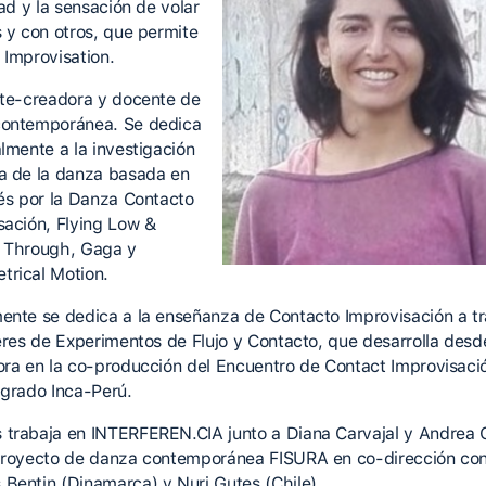
tad y la sensación de volar
s y con otros, que permite
 Improvisation.
ete-creadora y docente de
ontemporánea. Se dedica
almente a la investigación
a de la danza basada en
rés por la Danza Contacto
sación, Flying Low &
 Through, Gaga y
rical Motion.
ente se dedica a la enseñanza de Contacto Improvisación a t
leres de Experimentos de Flujo y Contacto, que desarrolla des
ora en la co-producción del Encuentro de Contact Improvisaci
agrado Inca-Perú.
trabaja en INTERFEREN.CIA junto a Diana Carvajal y Andrea
proyecto de danza contemporánea FISURA en co-dirección co
Bentin (Dinamarca) y Nuri Gutes (Chile).