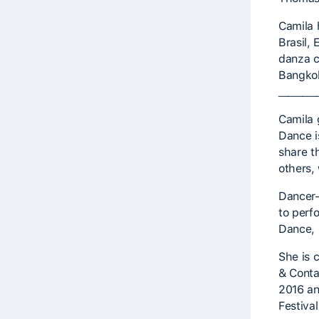
Camila h
Brasil, 
danza c
Bangkok
________
Camila 
Dance i
share t
others,
Dancer-
to perf
Dance, 
She is 
& Conta
2016 an
Festival