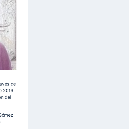
ravés de
de 2016
ón del
 Gómez
n