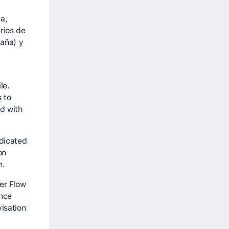
na,
rios de
paña) y
le.
 to
nd with
dicated
on
n.
er Flow
nce
isation