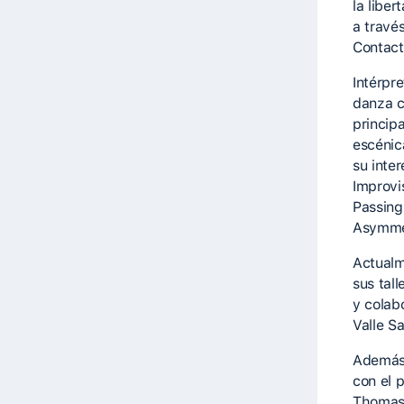
la liber
a travé
Contact
Intérpr
danza c
princip
escénic
su inte
Improvi
Passing
Asymmet
Actualm
sus tal
y colab
Valle S
Además 
con el 
Thomas 