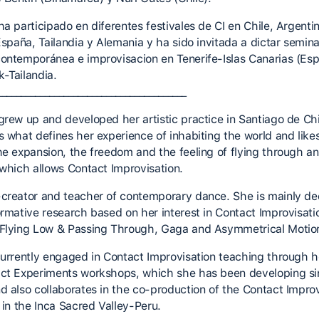
a participado en diferentes festivales de CI en Chile, Argenti
España, Tailandia y Alemania y ha sido invitada a dictar semina
ontemporánea e improvisacion en Tenerife-Islas Canarias (Es
-Tailandia.
________________________________________
grew up and developed her artistic practice in Santiago de Chi
s what defines her experience of inhabiting the world and likes
he expansion, the freedom and the feeling of flying through a
 which allows Contact Improvisation.
creator and teacher of contemporary dance. She is mainly de
ormative research based on her interest in Contact Improvisati
Flying Low & Passing Through, Gaga and Asymmetrical Motio
currently engaged in Contact Improvisation teaching through h
ct Experiments workshops, which she has been developing si
d also collaborates in the co-production of the Contact Improv
 in the Inca Sacred Valley-Peru.