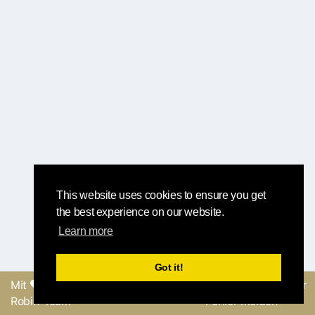
This website uses cookies to ensure you get
the best experience on our website.
Learn more
Got it!
Mit
erstellt vom Round-
Feedback senden oder
Robin-Team
Fehler melden