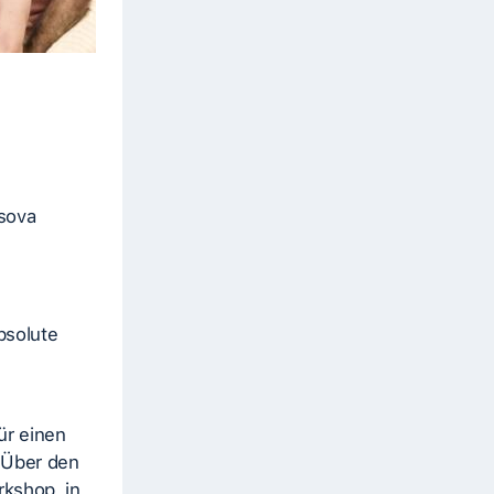
sova
Absolute
ür einen
. Über den
kshop, in