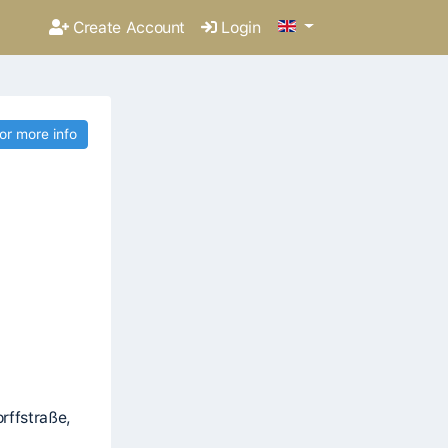
Create Account
Login
for more info
rffstraße,