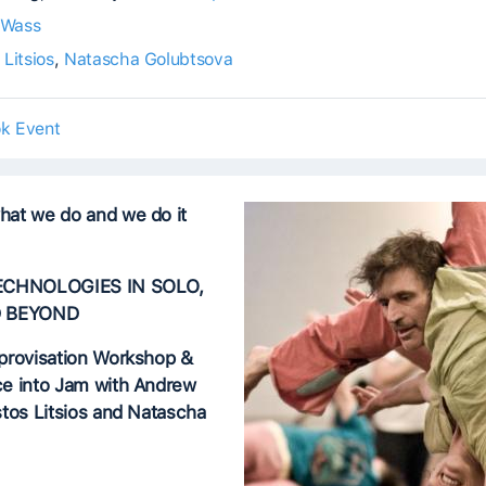
 Wass
 Litsios
,
Natascha Golubtsova
k Event
at we do and we do it
ECHNOLOGIES IN SOLO,
D BEYOND
provisation Workshop &
e into Jam with Andrew
tos Litsios and Natascha