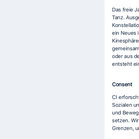
Das freie 
Tanz. Ausg
Konstellati
ein Neues 
Kinesphäre
gemeinsam;
oder aus d
entsteht ei
Consent
CI erforsc
Sozialen u
und Bewegu
setzen. Wi
Grenzen, u