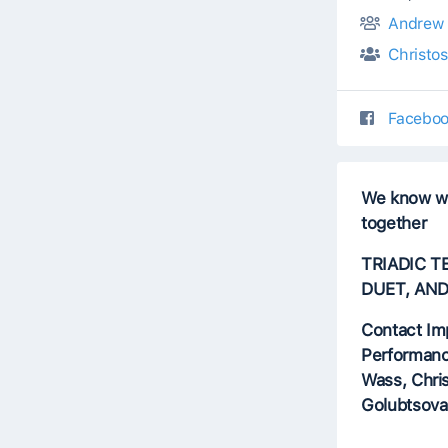
Andrew
Christos
Faceboo
We know wh
together
TRIADIC T
DUET, AN
Contact Im
Performanc
Wass, Chris
Golubtsova