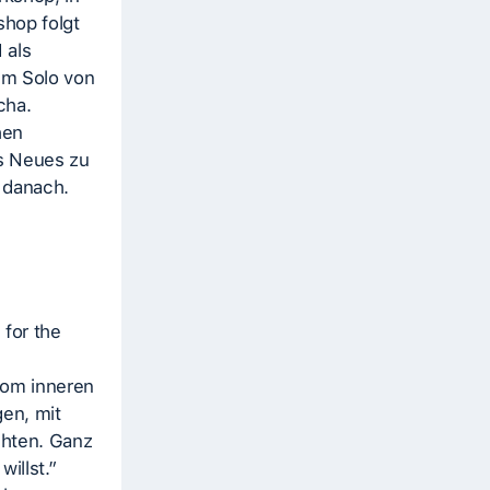
shop folgt
 als
em Solo von
cha.
hen
s Neues zu
n danach.
 for the
vom inneren
en, mit
chten. Ganz
willst.”