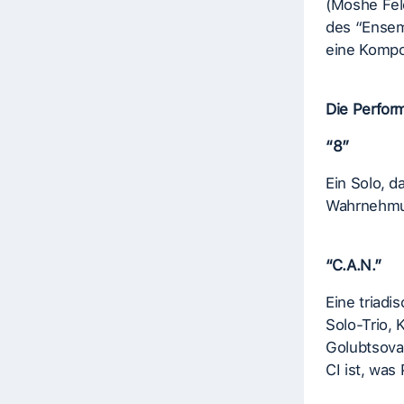
(Moshe Fel
des “Ensem
eine Kompo
Die Perfor
“8”
Ein Solo, 
Wahrnehmun
“C.A.N.”
Eine triadi
Solo-Trio, 
Golubtsova 
CI ist, was