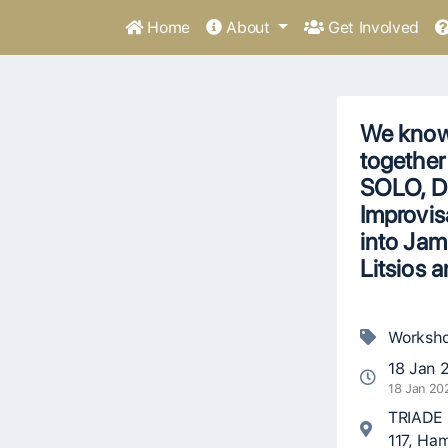
Home
About
Get Involved
We know 
togethe
SOLO, D
Improvi
into Jam
Litsios 
Worksh
18 Jan 
18 Jan 20
TRIADE 
117, Ha