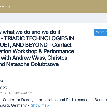
Help
what we do and we do it
Write 
r - TRIADIC TECHNOLOGIES IN
UET, AND BEYOND - Contact
sation Workshop & Performance
 with Andrew Wass, Christos
and Natascha Golubtsova
op
2025
25 @ 11.00 am 9.30 pm
– Center for Dance, Improvisation and Performance - Bernsto
mburg, Germany -
Show map