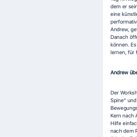
dem er sein
eine künstl
performati
Andrew, ge
Danach öffn
können. Es
lernen, für
Andrew übe
Der Worksho
Spine“ und
Bewegungsp
Kern nach 
Hilfe einfa
nach dem Pr