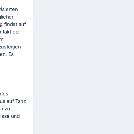
isierten
licher
 findet auf
ntakt der
um
zusteigen
en. Es
 des
us auf Tanz
en zu
nisse und