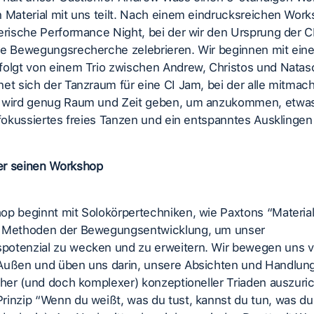
 Material mit uns teilt. Nach einem eindrucksreichen Work
erische Performance Night, bei der wir den Ursprung der CI
ve Bewegungsrecherche zelebrieren. Wir beginnen mit ein
folgt von einem Trio zwischen Andrew, Christos und Natas
et sich der Tanzraum für eine CI Jam, bei der alle mitmac
 wird genug Raum und Zeit geben, um anzukommen, etwa
 fokussiertes freies Tanzen und ein entspanntes Ausklinge
r seinen Workshop
p beginnt mit Solokörpertechniken, wie Paxtons “Material
 Methoden der Bewegungsentwicklung, um unser
otenzial zu wecken und zu erweitern. Wir bewegen uns 
Außen und üben uns darin, unsere Absichten und Handlung
cher (und doch komplexer) konzeptioneller Triaden auszuri
inzip “Wenn du weißt, was du tust, kannst du tun, was du 