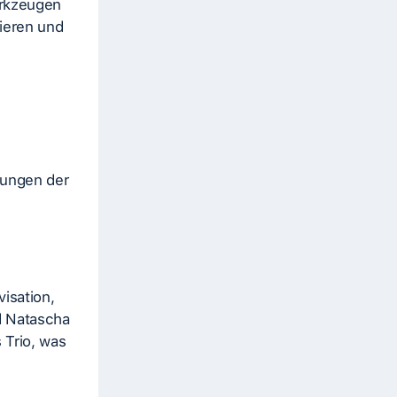
erkzeugen
ieren und
kungen der
isation,
d Natascha
 Trio, was