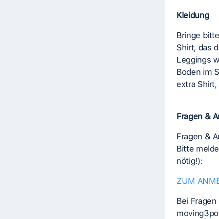
Kleidung
Bringe bit
Shirt, das 
Leggings w
Boden im S
extra Shirt,
Fragen & 
Fragen & 
Bitte meld
nötig!):
ZUM ANM
Bei Fragen 
moving3po