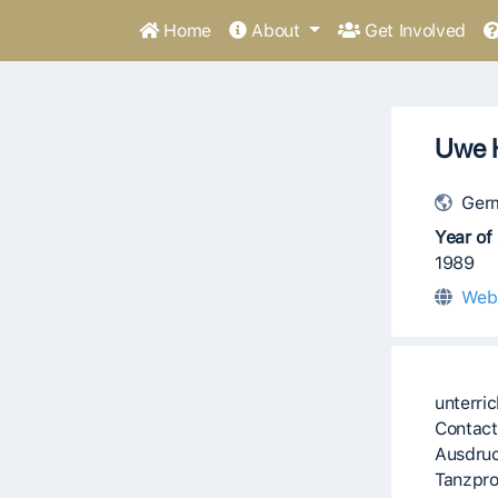
Home
About
Get Involved
Uwe H
Ger
Year of 
1989
Web
unterric
Contact
Ausdruc
Tanzpro