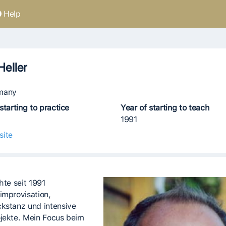
Help
eller
many
starting to practice
Year of starting to teach
1991
site
hte seit 1991
improvisation,
kstanz und intensive
jekte. Mein Focus beim