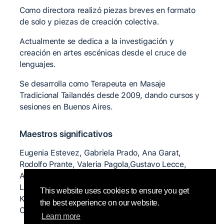
Como directora realizó piezas breves en formato
de solo y piezas de creación colectiva.
Actualmente se dedica a la investigación y
creación en artes escénicas desde el cruce de
lenguajes.
Se desarrolla como Terapeuta en Masaje
Tradicional Tailandés desde 2009, dando cursos y
sesiones en Buenos Aires.
Maestros significativos
Eugenia Estevez, Gabriela Prado, Ana Garat,
Rodolfo Prante, Valeria Pagola,Gustavo Lecce,
Andrea Fernandez, Cristina Turdo, Carola Yulita,
Lisa Nelson, Camilo Vacalebre, Daniel Lepkoff,
This website uses cookies to ensure you get
Kirstie Simson, Eckart Muller, Nita Little, Ray
the best experience on our website.
Chung, David Zambrano entre otrxs.
Learn more