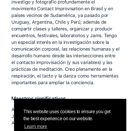
investigo y fotografío profundamente el
movimiento Contact Improvisation en Brasil y en
países vecinos de Sudamérica, ya pasado por
Uruguay, Argentina, Chile y Perú; además de
compartir clases y talleres, organizar y producir
encuentros, festivales, laboratorios y Jams. Tengo
un especial interés en la investigación sobre la
comunicación corporal, las relaciones humanas y el
desarrollo humano desde las intersecciones entre
el contacto improvisación (y sus variables) y las
prácticas de meditación. Creo plenamente en la
respiración, el tacto y la danza como herramientas
importantes para ampliar la conciencia.
Maestros significativos
Alessandro Rivellino, Cristina Turdo, Gabriel Greca,
This website uses cookies to ensure you get
Javiera Sanhueza, Autarco Arfini, Catalina Chouy,
the best experience on our website.
Ana Alonso
Learn more