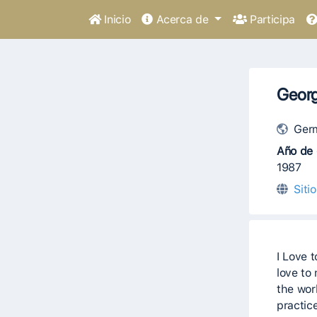
Inicio
Acerca de
Participa
Geor
Ger
Año de 
1987
Siti
I Love 
love to
the wor
practic