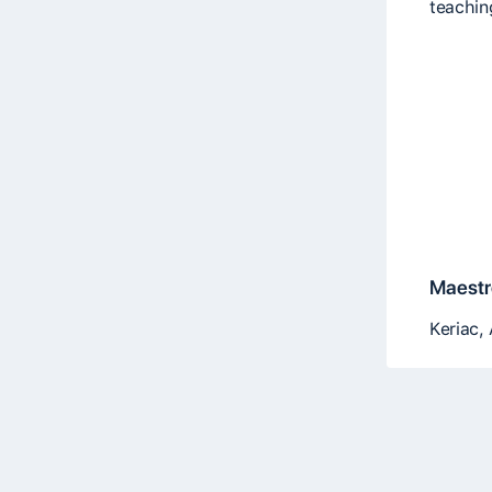
teachin
Maestro
Keriac,