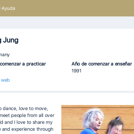
Ayuda
g Jung
many
comenzar a practicar
Año de comenzar a enseñar
1991
o web
to dance, love to move,
 meet people from all over
ld and I love to share my
e and experience through