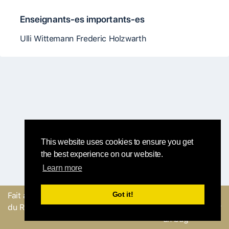
Enseignants-es importants-es
Ulli Wittemann Frederic Holzwarth
This website uses cookies to ensure you get
the best experience on our website.
Learn more
Got it!
Fait avec
par l'équipe
Envoyer un
du Round Robin
commentaire ou Signaler
un bug