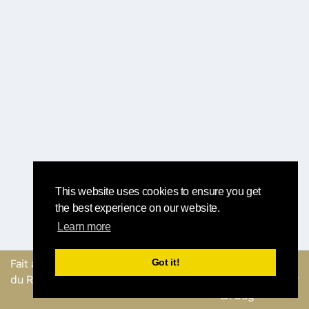
This website uses cookies to ensure you get
the best experience on our website.
Learn more
Got it!
Fait avec
par l'équipe
Envoyer un
du Round Robin
commentaire ou Signaler
un bug