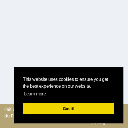
This website uses cookies to ensure you get
the best experience on our website.
Learn more
Got it!
Fait avec
par l'équipe
Envoyer un
du Round Robin
commentaire ou Signaler
un bug