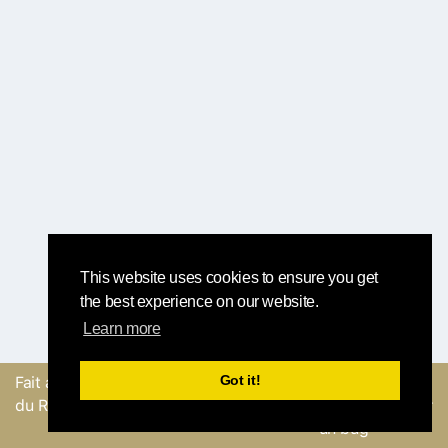
This website uses cookies to ensure you get
the best experience on our website.
Learn more
Got it!
Fait avec
par l'équipe
Envoyer un
du Round Robin
commentaire ou Signaler
un bug