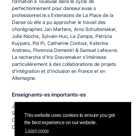
formation à Toulouse dans le cycle de
perfectionnement pour danseur.euse.s
professionnel.le.s Extensions de La Place de la
Danse où elle a pu approcher le travail des
chorégraphes Jan Martens, Arno Schuitemaker,
Julie Nioche, Sylvain Huc, La Zampa, Patricia
Kuypers, Pol Pi, Catherine Contour, Katerina
Andreou, Florencia Demestri & Samuel Lefeuvre.
La recherche d’Iris Gravemaker s’intéresse
particulièrement à des collaborations de projets
d’intégration et d’inclusion en France et en
Allemagne.
Enseignants-es importants-es
Jan Martens, Arno Schuitemaker, Julie Nioche,
Sylvain Huc, La Zampa, Patricia Kuypers, Pol Pi,
This website uses cookies to ensure you get
Catherine Contour, Katerina Andreou, Florencia
the best experience on our website.
Demestri, Samuel Lefeuvre
Learn more