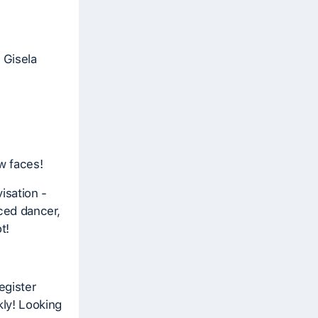
 Gisela
w faces!
isation -
nced dancer,
t!
egister
kly! Looking