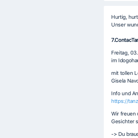
Hurtig, hurt
Unser wun
7.ContacTan
Freitag, 03
im Idogoha
mit tollen 
Gisela Navo
Info und A
https://tan
Wir freuen
Gesichter s
-> Du brauc