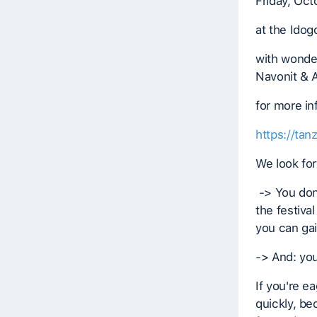
Friday, Oc
at the Idog
with wonder
Navonit & A
for more in
https://tan
We look fo
-> You don'
the festiva
you can gai
-> And: you
If you're e
quickly, be