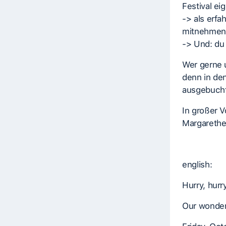
Festival ei
-> als erf
mitnehmen u
-> Und: du 
Wer gerne u
denn in de
ausgebucht
In großer 
Margarethe
english:
Hurry, hurry
Our wonder