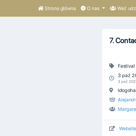
Strona główna
O nas
Weź udzi
7. Conta
Festival
3 paź 2
3 paź 202
Idogohau
Alejand
Margare
Websit