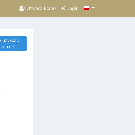
Utwórz konto
Login
y uzyskać
formacji
ap