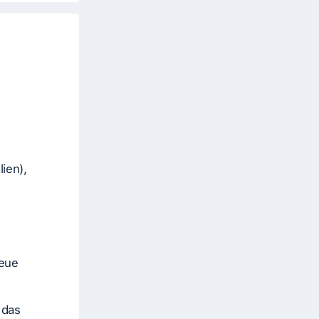
lien),
neue
 das