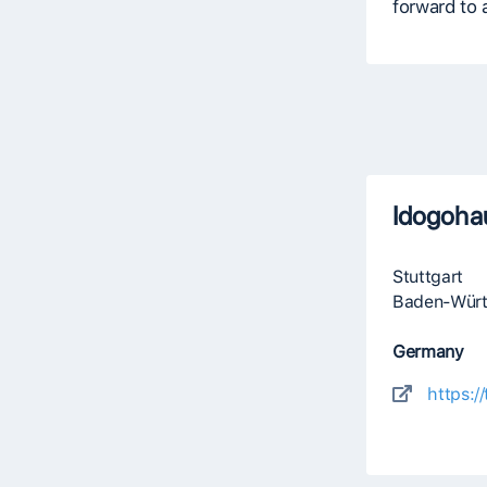
forward to 
Idogohau
Stuttgart
Baden-Wür
Germany
https:/