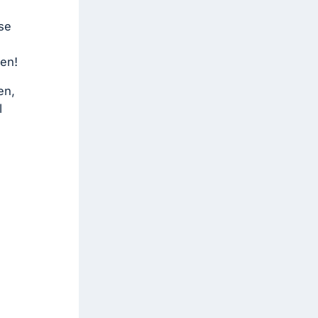
se
den!
en,
l