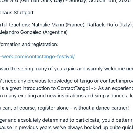
tober 3rd (German Unity Day) - Sunday, October 5th, 2025
ohaus Stuttgart
ful teachers: Nathalie Mann (France), Raffaele Rufo (Italy),
lejandro González (Argentina)
formation and registration:
z-werk.com/contactango-festival/
rward to seeing many of you again and warmly welcome ne
t need any previous knowledge of tango or contact improv
l is a great introduction to ContactTango! -> As an experie
n many exciting and new inspirations and simply dance a lo
 can, of course, register alone - without a dance partner!
ager and absolutely determined to participate, you'd better r
cause in previous years we've always booked up quite quic