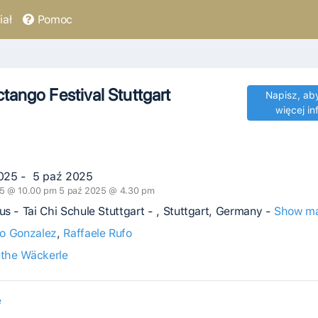
ał
Pomoc
ctango Festival Stuttgart
Napisz, ab
więcej in
025 - 5 paź 2025
5 @ 10.00 pm 5 paź 2025 @ 4.30 pm
s - Tai Chi Schule Stuttgart - , Stuttgart, Germany -
Show m
ro Gonzalez
,
Raffaele Rufo
the Wäckerle
e