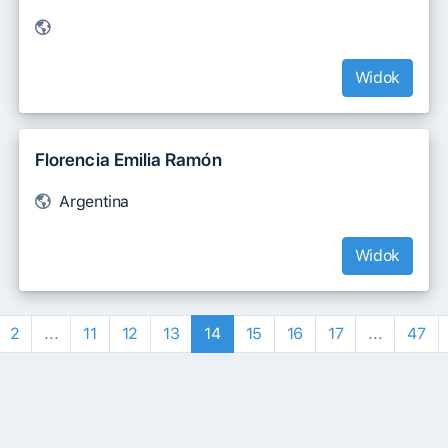
Widok
Florencia Emilia Ramón
Argentina
Widok
2
...
11
12
13
14
15
16
17
...
47