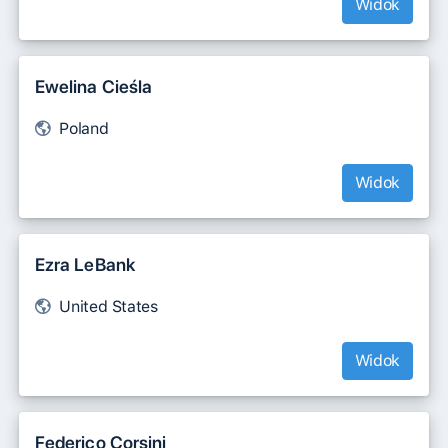
Widok
Ewelina Cieśla
Poland
Widok
Ezra LeBank
United States
Widok
Federico Corsini