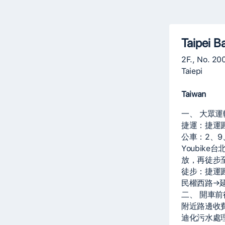
Taipei B
2F., No. 200
Taiepi
Taiwan
一、 大眾運
捷運：捷運圓
公車：2、9
Youbik
放，再徒步至
徒步：捷運
民權西路→
二、 開車前
附近路邊收
迪化污水處理