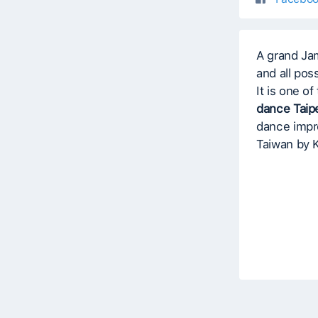
A grand Jam
and all pos
It is one o
dance Taip
dance impro
Taiwan by 