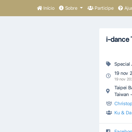
Início
Sobre
Participe
Aju
i-dance
Special
19 nov 
19 nov 20
Taipei B
Taiwan 
Christo
Ku & Da
Faceboo