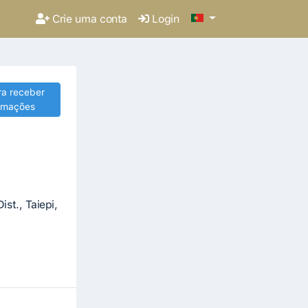
Crie uma conta
Login
ra receber
ormações
st., Taiepi,