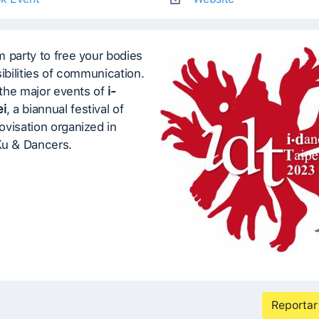
 party to free your bodies
sibilities of communication.
f the major events of
i-
ei
, a biannual festival of
visation organized in
Ku & Dancers.
Reportar