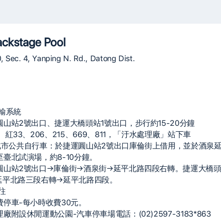
ackstage Pool
, Sec. 4, Yanping N. Rd., Datong Dist.
輸系統
山站2號出口、捷運大橋頭站1號出口，步行約15-20分鐘
、紅33、206、215、669、811，「汙水處理廠」站下車
e台北市公共自行車：於捷運圓山站2號出口庫倫街上借用，並於酒泉
臺北試演場，約8-10分鐘。
圓山站2號出口→庫倫街→酒泉街→延平北路四段右轉。捷運大橋頭
延平北路三段右轉→延平北路四段。
往
費停車-每小時收費30元。
廠附設休閒運動公園-汽車停車場電話：(02)2597-3183*863