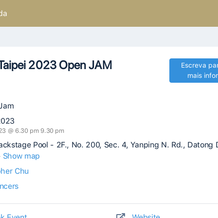
da
 Taipei 2023 Open JAM
Escreva pa
mais inf
 Jam
2023
23 @ 6.30 pm 9.30 pm
ackstage Pool - 2F., No. 200, Sec. 4, Yanping N. Rd., Datong Di
-
Show map
pher Chu
ncers
k Event
Website