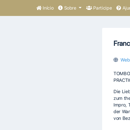
Início
Sobre
Participe
Aju
Franc
Web
TOMBOY
PRACTI
Die Lie
zum the
Impro, 
der Wan
von Bez