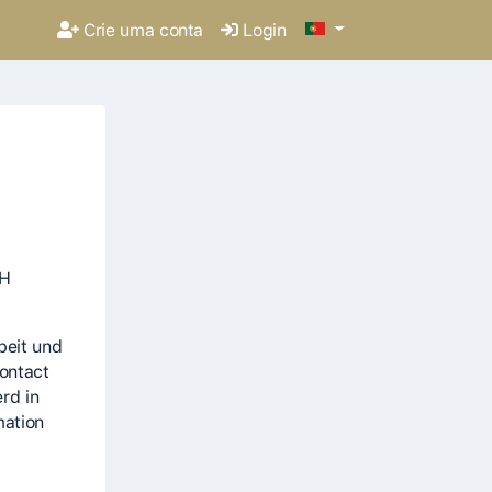
Crie uma conta
Login
CH
beit und
ontact
rd in
mation