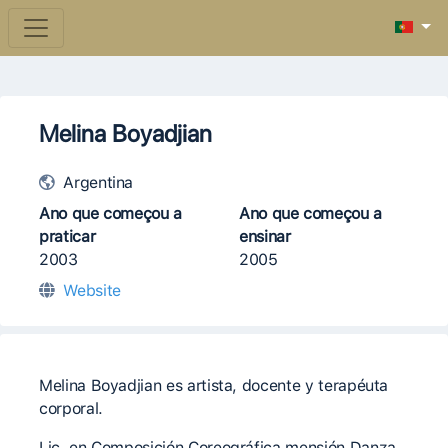
Melina Boyadjian
Argentina
Ano que começou a
Ano que começou a
praticar
ensinar
2003
2005
Website
Melina Boyadjian es artista, docente y terapéuta
corporal.
Lic. en Composición Coreográfica mensión Danza