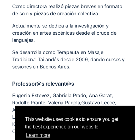
Como directora realizó piezas breves en formato
de solo y piezas de creación colectiva.
Actualmente se dedica a la investigación y
creación en artes escénicas desde el cruce de
lenguajes.
Se desarrolla como Terapeuta en Masaje
Tradicional Tailandés desde 2009, dando cursos y
sesiones en Buenos Aires.
Professor@s relevant@s
Eugenia Estevez, Gabriela Prado, Ana Garat,
Rodolfo Prante, Valeria Pagola,Gustavo Lecce,
Andrea Fernandez, Cristina Turdo, Carola Yulita,
Lisa Nelson, Camilo Vacalebre, Daniel Lepkoff,
This website uses cookies to ensure you get
Kirstie Simson, Eckart Muller, Nita Little, Ray
the best experience on our website.
Chung, David Zambrano entre otrxs.
Learn more