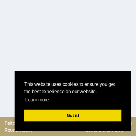
This website uses cookies to ensure you get
the best experience on our website.
Learn more
Got it!
Feito com
pela equipe
Envie um feedback ou
Round Robin
denuncie um erro