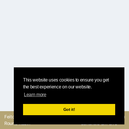
This website uses cookies to ensure you get
the best experience on our website.
Learn more
Got it!
Feito com
pela equipe
Envie um feedback ou
Round Robin
denuncie um erro