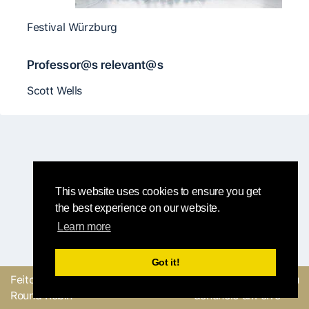
Festival Würzburg
Professor@s relevant@s
Scott Wells
This website uses cookies to ensure you get
the best experience on our website.
Learn more
Got it!
Feito com
pela equipe
Envie um feedback ou
Round Robin
denuncie um erro