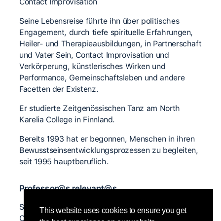
Contact Improvisation
Seine Lebensreise führte ihn über politisches
Engagement, durch tiefe spirituelle Erfahrungen,
Heiler- und Therapieausbildungen, in Partnerschaft
und Vater Sein, Contact Improvisation und
Verkörperung, künstlerisches Wirken und
Performance, Gemeinschaftsleben und andere
Facetten der Existenz.
Er studierte Zeitgenössischen Tanz am North
Karelia College in Finnland.
Bereits 1993 hat er begonnen, Menschen in ihren
Bewusstseinsentwicklungsprozessen zu begleiten,
seit 1995 hauptberuflich.
Professor@s relevant@s
Scott Wells, Jess Curtis, Natanja den Boeft, Ray
This website uses cookies to ensure you get
Chung, Jörg Hassmann, Heike Pourian, Elske