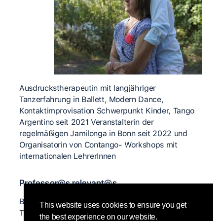
Ausdruckstherapeutin mit langjähriger
Tanzerfahrung in Ballett, Modern Dance,
Kontaktimprovisation Schwerpunkt Kinder, Tango
Argentino seit 2021 Veranstalterin der
regelmäßigen Jamilonga in Bonn seit 2022 und
Organisatorin von Contango- Workshops mit
internationalen LehrerInnen
Professor@s relevant@s
Benno Enderlein, Tom Geilich, Gabriele Koch,
This website uses cookies to ensure you get
Thomas Schall, Tanja Striezel, Tim Behren, Leilani
the best experience on our website.