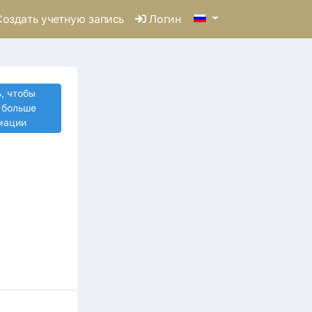
оздать учетную запись
Логин
, чтобы
 больше
мации