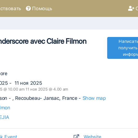
ствовать
Помощь
С
derscore avec Claire Filmon
Написать
получить
инфор
ore
025 - 11 ноя 2025
5 @ 10.00 am 11 ноя 2025 @ 4.00 am
ison - , Recoubeau- Jansac, France -
Show map
ilmon
EJIA
k Event
Website