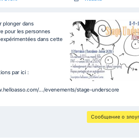
r plonger dans
re pour les personnes
 expérimentées dans cette
ions par ici :
w.helloasso.com/.../evenements/stage-underscore
Сообщение о злоу