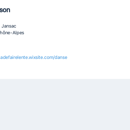
ison
 Jansac
hône-Alpes
/ladefairelente.wixsite.com/danse