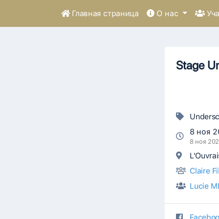
Главная страница
О нас
Уча
Stage Un
Undersc
8 ноя 2
8 ноя 202
L'Ouvra
Claire F
Lucie M
Faceboo