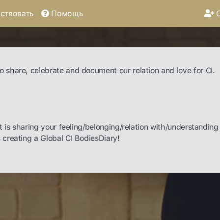
ствовать
Помощь
С
to share, celebrate and document our relation and love for CI.
hat is sharing your feeling/belonging/relation with/understanding 
s creating a Global CI BodiesDiary!