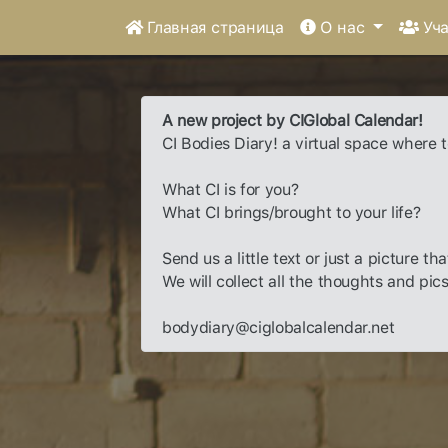
Главная страница
О нас
Уча
A new project by CIGlobal Calendar!
CI Bodies Diary! a virtual space where 
What CI is for you?
What CI brings/brought to your life?
Send us a little text or just a picture t
We will collect all the thoughts and pic
bodydiary@ciglobalcalendar.net