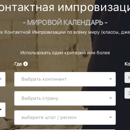
онтактная импровизац
- МИРОВОЙ КАЛЕНДАРЬ -
 Контактной Импровизации по всему миру (классы, джем
Использовать один критерий или более
Где
Ко
Выбрать континент
Выбрать страну
выберите штат / регион