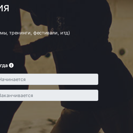
ия
ы, тренинги, фестивали, итд)
гда