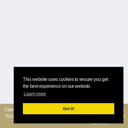
This website uses cookies to ensure you get
the best experience on our website.
Learn more
Got it!
Сделано
командой
Отправить обратную
"Круглый Робин"
связь или сообщение об
ошибке