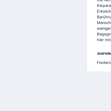
Körperar
Entwick
Berühru
Mensche
weniger
Begegnu
hier mi
значи
Frederi