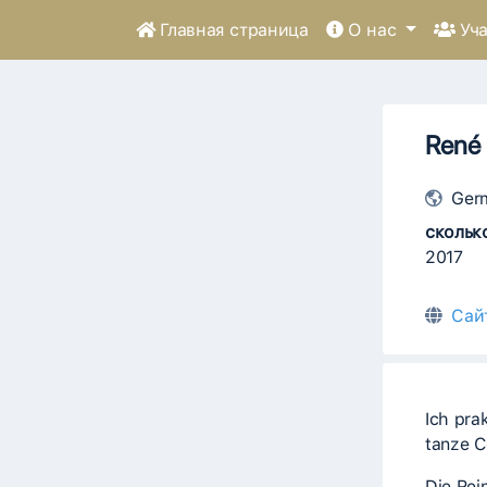
Главная страница
О нас
Уча
René 
Ger
скольк
2017
Сай
Ich pra
tanze C
Die Rei