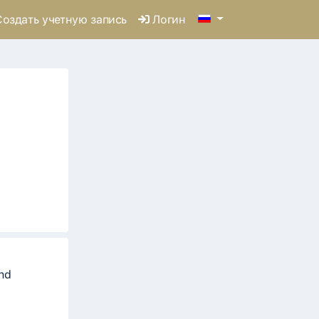
оздать учетную запись
Логин
und