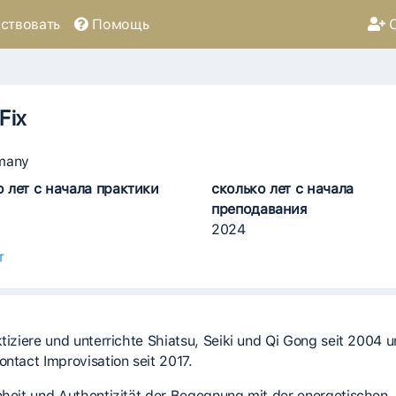
ствовать
Помощь
С
Fix
many
о лет с начала практики
сколько лет с начала
преподавания
2024
т
ktiziere und unterrichte Shiatsu, Seiki und Qi Gong seit 2004 
ontact Improvisation seit 2017.
nheit und Authentizität der Begegnung mit der energetischen