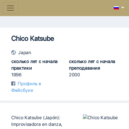
Chico Katsube
Japan
сколько лет с начала
сколько лет с начала
практики
преподавания
1996
2000
Профиль в
Фейсбуке
Chico Katsube (Japón):
Improvisadora en danza,