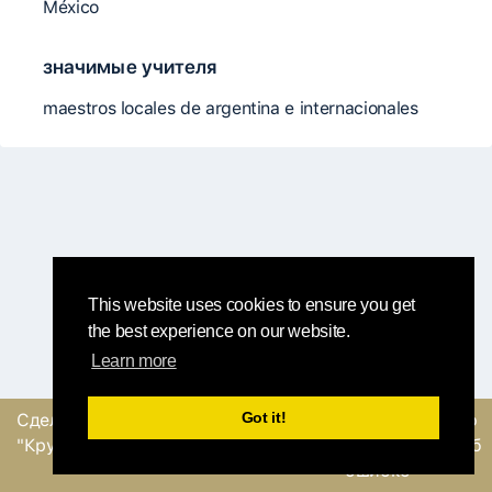
México
значимые учителя
maestros locales de argentina e internacionales
This website uses cookies to ensure you get
the best experience on our website.
Learn more
Got it!
Сделано
командой
Отправить обратную
"Круглый Робин"
связь или сообщение об
ошибке