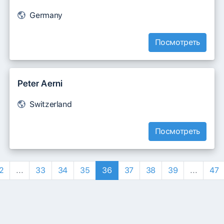
Germany
Посмотреть
Peter Aerni
Switzerland
Посмотреть
2
...
33
34
35
36
37
38
39
...
47