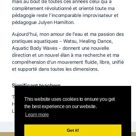
mais au bout de toutes ces années celui qui a
complètement révolutionné et orienté toute ma
pédagogie reste l’incomparable improvisateur et
pédagogue Julyen Hamilton.
Aujourd’hui, mon amour de l’eau et ma passion des
pratiques aquatiques - Watsu, Healing Dance,
Aquatic Body Waves - donnent une nouvelle
direction et un nouvel élan à ma recherche et ma
compréhension d’un mouvement fluide, libre, unifié
et supporté dans toutes les dimensions.
Significant teachers
Trisha Brown, Carol Swan, Ray Chung, Andrew
This website uses cookies to ensure you get
Harwood, Nancy Stark Smith, Steve Paxton, Daniel
the best experience on our website.
Lepkoff, Julyen Hamilton
Learn more
Got it!