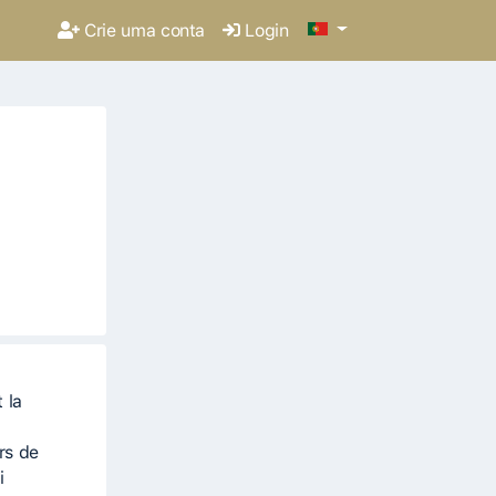
Crie uma conta
Login
 la
rs de
i