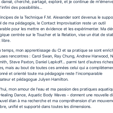
s dansé, cherché, partagé, exploré, et je continue de m’émervei
’infini des possibilités…
principes de la Technique F.M. Alexander sont devenus le suppo
el de ma pédagogie, le Contact Improvisation reste un outil
rable pour les mettre en évidence et les expérimenter. Ma d
que centrée sur le Toucher et la Relation, vise un état de stab
 libre.
du temps, mon apprentissage du CI et sa pratique se sont enric
ses rencontres : Carol Swan, Ray Chung, Andrew Harwood, 
mith, Steve Paxton, Daniel Lepkoff… parmi tant d’autres riche
s, mais au bout de toutes ces années celui qui a complèteme
ionné et orienté toute ma pédagogie reste l’incomparable
sateur et pédagogue Julyen Hamilton.
’hui, mon amour de l’eau et ma passion des pratiques aquatiq
Healing Dance, Aquatic Body Waves - donnent une nouvelle di
ouvel élan à ma recherche et ma compréhension d’un mouvem
libre, unifié et supporté dans toutes les dimensions.