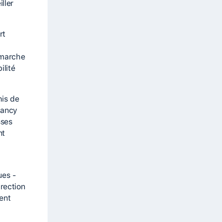
ller
rt
émarche
ilité
his de
Nancy
sses
nt
ues -
rection
ent