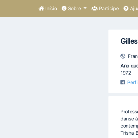
Início
Sobre
Participe
Aju
Gille
Fran
Ano que
1972
Perf
Professe
danse à
contemp
Trisha 