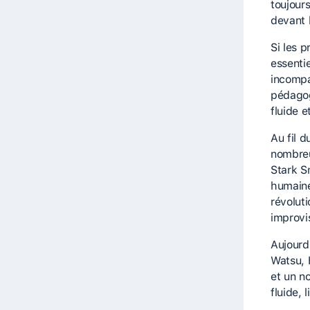
toujour
devant l
Si les 
essenti
incompa
pédagogi
fluide et
Au fil 
nombreu
Stark S
humaine
révolut
improvi
Aujourd
Watsu, 
et un n
fluide, 