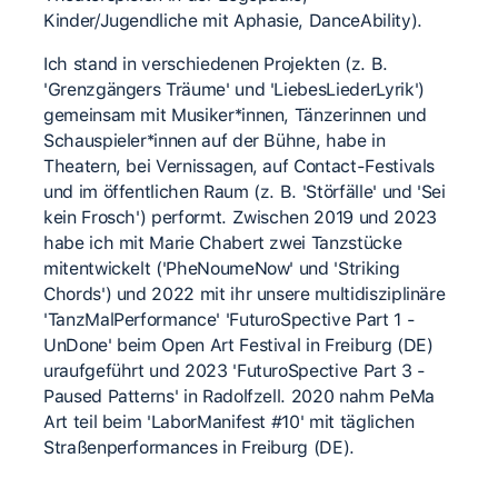
Kinder/Jugendliche mit Aphasie, DanceAbility).
Ich stand in verschiedenen Projekten (z. B.
'Grenzgängers Träume' und 'LiebesLiederLyrik')
gemeinsam mit Musiker*innen, Tänzerinnen und
Schauspieler*innen auf der Bühne, habe in
Theatern, bei Vernissagen, auf Contact-Festivals
und im öffentlichen Raum (z. B. 'Störfälle' und 'Sei
kein Frosch') performt. Zwischen 2019 und 2023
habe ich mit Marie Chabert zwei Tanzstücke
mitentwickelt ('PheNoumeNow' und 'Striking
Chords') und 2022 mit ihr unsere multidisziplinäre
'TanzMalPerformance' 'FuturoSpective Part 1 -
UnDone' beim Open Art Festival in Freiburg (DE)
uraufgeführt und 2023 'FuturoSpective Part 3 -
Paused Patterns' in Radolfzell. 2020 nahm PeMa
Art teil beim 'LaborManifest #10' mit täglichen
Straßenperformances in Freiburg (DE).