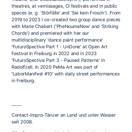
theatres, at vernissages, CI festivals and in public
spaces (e. g. 'Störfälle' and 'Sei kein Frosch'). From
2019 to 2023 I co-created two group dance pieces
with Marie Chabert ('PheNoumeNow' and 'Striking
Chords') and premiered with her our
multidisciplinary 'dance paint performance'
'FuturoSpective Part 1 - UnDone' at Open Art
Festival in Freiburg in 2022 and in 2023
'FuturoSpective Part 3 - Paused Patterns' in
Radolfzell. In 2020 PeMa Art was part of
'LaborManifest #10' with daily street performances
in Freiburg.
_____
Contact-Impro-Tänzer an Land und unter Wasser
seit 2008.