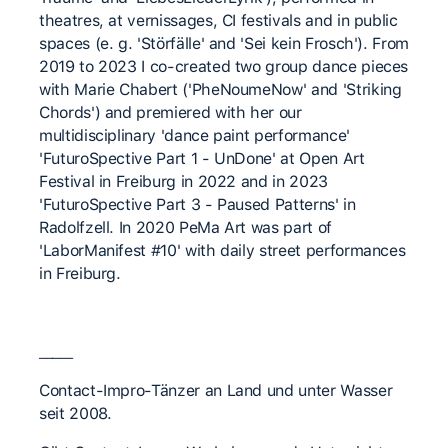
theatres, at vernissages, CI festivals and in public
spaces (e. g. 'Störfälle' and 'Sei kein Frosch'). From
2019 to 2023 I co-created two group dance pieces
with Marie Chabert ('PheNoumeNow' and 'Striking
Chords') and premiered with her our
multidisciplinary 'dance paint performance'
'FuturoSpective Part 1 - UnDone' at Open Art
Festival in Freiburg in 2022 and in 2023
'FuturoSpective Part 3 - Paused Patterns' in
Radolfzell. In 2020 PeMa Art was part of
'LaborManifest #10' with daily street performances
in Freiburg.
_____
Contact-Impro-Tänzer an Land und unter Wasser
seit 2008.