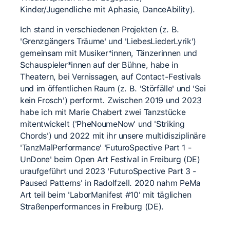
Kinder/Jugendliche mit Aphasie, DanceAbility).
Ich stand in verschiedenen Projekten (z. B.
'Grenzgängers Träume' und 'LiebesLiederLyrik')
gemeinsam mit Musiker*innen, Tänzerinnen und
Schauspieler*innen auf der Bühne, habe in
Theatern, bei Vernissagen, auf Contact-Festivals
und im öffentlichen Raum (z. B. 'Störfälle' und 'Sei
kein Frosch') performt. Zwischen 2019 und 2023
habe ich mit Marie Chabert zwei Tanzstücke
mitentwickelt ('PheNoumeNow' und 'Striking
Chords') und 2022 mit ihr unsere multidisziplinäre
'TanzMalPerformance' 'FuturoSpective Part 1 -
UnDone' beim Open Art Festival in Freiburg (DE)
uraufgeführt und 2023 'FuturoSpective Part 3 -
Paused Patterns' in Radolfzell. 2020 nahm PeMa
Art teil beim 'LaborManifest #10' mit täglichen
Straßenperformances in Freiburg (DE).