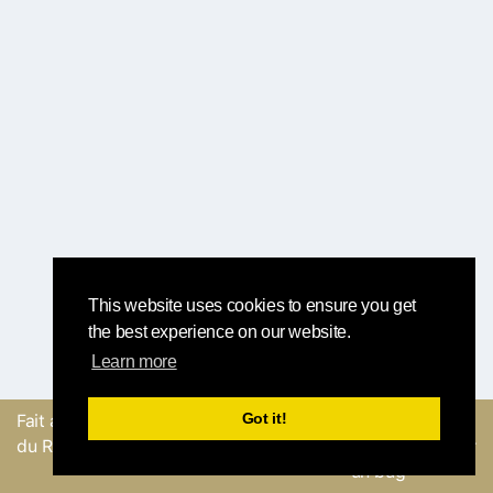
This website uses cookies to ensure you get
the best experience on our website.
Learn more
Got it!
Fait avec
par l'équipe
Envoyer un
du Round Robin
commentaire ou Signaler
un bug