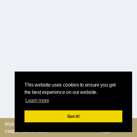
This website uses cookies to ensure you get
the best experience on our website.
Learn more
Got it!
Wykonane z
przez
Wyślij opinię lub zgłoś
zespół Round Robin
błąd