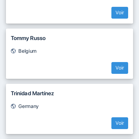
Voir
Tommy Russo
Belgium
Voir
Trinidad Martínez
Germany
Voir