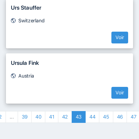
Urs Stauffer
Switzerland
Voir
Ursula Fink
Austria
Voir
2
...
39
40
41
42
43
44
45
46
47