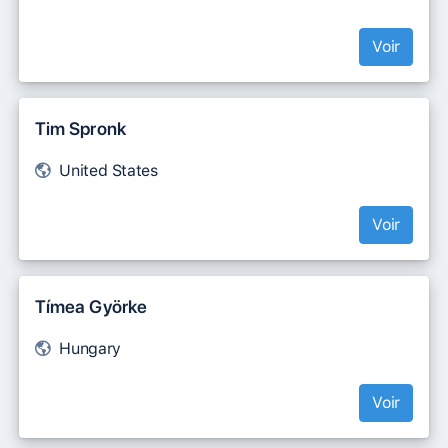
Voir
Tim Spronk
United States
Voir
Tímea Györke
Hungary
Voir