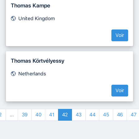
Thomas Kampe
United Kingdom
Voir
Thomas Körtvélyessy
Netherlands
Voir
2
...
39
40
41
42
43
44
45
46
47