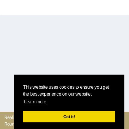
This website uses cookies to ensure you get
the best experience on our website.
Learn more
Got it!
Realizzato con
dal
Mandaci il tuo
Round Robin team
feedback o facci sapere