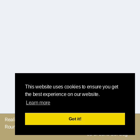
This website uses cookies to ensure you get
the best experience on our website.
Learn more
Got it!
Realizzato con
dal
Mandaci il tuo
Round Robin team
feedback o facci sapere
se ci sono dei bug