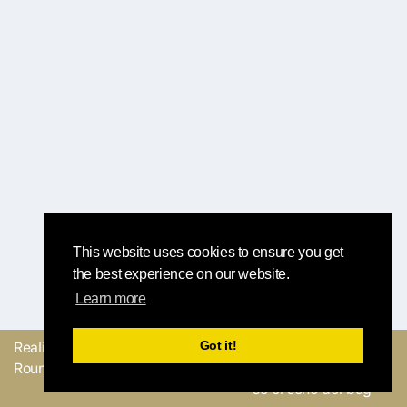
This website uses cookies to ensure you get
the best experience on our website.
Learn more
Got it!
Realizzato con
dal
Mandaci il tuo
Round Robin team
feedback o facci sapere
se ci sono dei bug