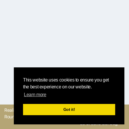
This website uses cookies to ensure you get
the best experience on our website.
Learn more
Got it!
Realizzato con
dal
Mandaci il tuo
Round Robin team
feedback o facci sapere
se ci sono dei bug