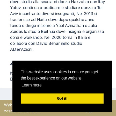
dove studia alla scuola di danza Hakvutza con Itay
Yatuv, continua a praticare e studiare danza a Tel
Aviv incontranto diversi insegnanti, Nel 2013 si
trasferisce ad Haifa dove dopo qualche anno
fonda e dirige insieme a Yael Avinathan e Julia
Zaides lo studio Beitnua dove insegna e organizza
corsi e workshop. Nel 2020 torna in Italia e
collabora con David Behar nello studio
ALter'Azioni.
Znaczący nauczyciele
This website uses cookies to ensure you get
Itay Yatuv, Martin Keogh, Charlotte Zerbay, Arye
the best experience on our website.
Burstein, Linda Bufali, Kirstie Simson
Learn more
Got it!
Wykonane z
przez
Wyślij opinię lub zgłoś
zespół Round Robin
błąd