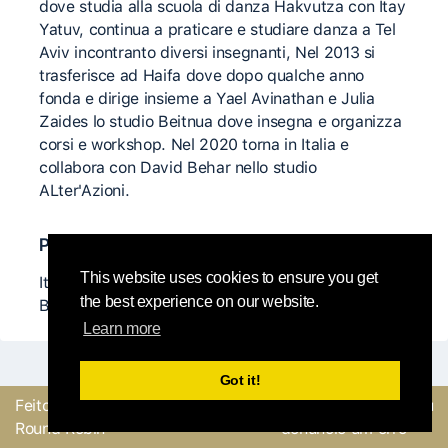
dove studia alla scuola di danza Hakvutza con Itay
Yatuv, continua a praticare e studiare danza a Tel
Aviv incontranto diversi insegnanti, Nel 2013 si
trasferisce ad Haifa dove dopo qualche anno
fonda e dirige insieme a Yael Avinathan e Julia
Zaides lo studio Beitnua dove insegna e organizza
corsi e workshop. Nel 2020 torna in Italia e
collabora con David Behar nello studio
ALter'Azioni.
Professor@s relevant@s
This website uses cookies to ensure you get
Itay Yatuv, Martin Keogh, Charlotte Zerbay, Arye
the best experience on our website.
Burstein, Linda Bufali, Kirstie Simson
Learn more
Got it!
Feito com
pela equipe
Envie um feedback ou
Round Robin
denuncie um erro