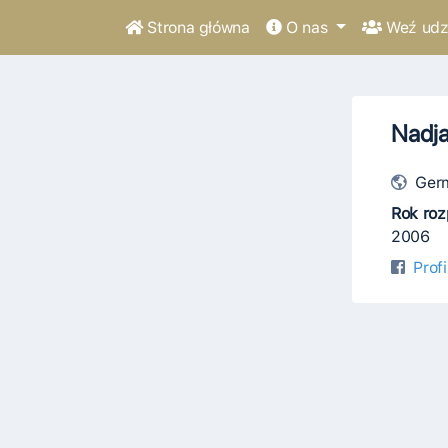
Strona główna
O nas
Weź udzi
Nadj
Ger
Rok roz
2006
Prof