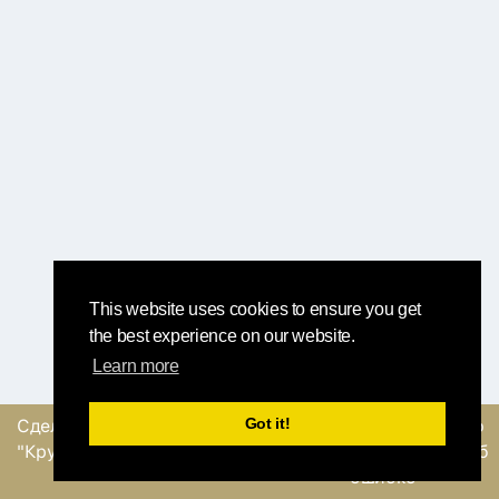
This website uses cookies to ensure you get
the best experience on our website.
Learn more
Got it!
Сделано
командой
Отправить обратную
"Круглый Робин"
связь или сообщение об
ошибке