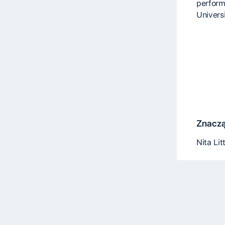
perform
Universi
Znaczą
Nita Lit