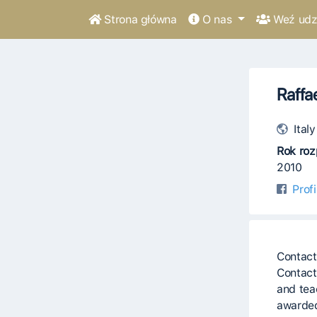
Strona główna
O nas
Weź udzi
Raffa
Italy
Rok roz
2010
Prof
Contact
Contact
and tea
awarded