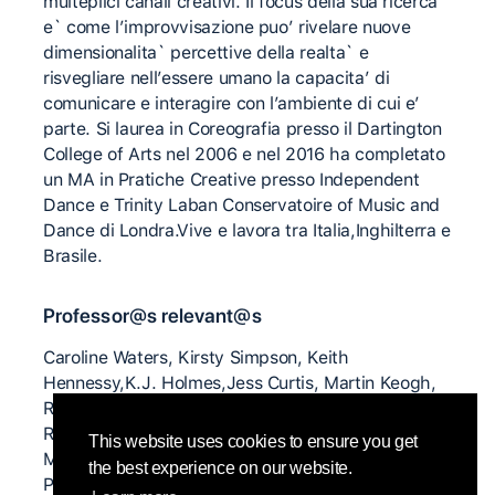
multeplici canali creativi. Il focus della sua ricerca
e`​ come l’improvvisazione puo’ rivelare nuove
dimensionalita`​ percettive della realta` e
risvegliare nell’essere umano la capacita’ di
comunicare e interagire con l’ambiente di cui e’
parte. Si laurea in Coreografia presso il Dartington
College of Arts nel 2006 e nel 2016 ha completato
un MA in Pratiche Creative presso Independent
Dance e Trinity Laban Conservatoire of Music and
Dance di Londra.Vive e lavora tra Italia,Inghilterra e
Brasile.
Professor@s relevant@s
Caroline Waters, Kirsty Simpson, Keith
Hennessy,K.J. Holmes,Jess Curtis, Martin Keogh,
Ray Chung, Charlie Morrissey, Eszter Gal,
Rosemary Butcher, Meg Stuart, Nita Little, Caryn
This website uses cookies to ensure you get
McHose, Kirsty Alexander,Sarah Shelton Mann,
the best experience on our website.
Peter Pleyer.